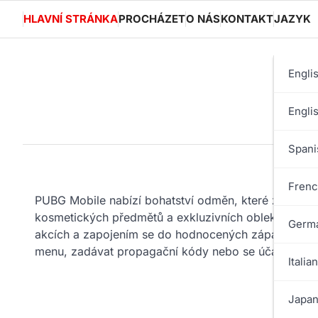
Skip
HLAVNÍ STRÁNKA
PROCHÁZET
O NÁS
KONTAKT
JAZYK
to
content
Engli
Engli
Spani
Frenc
PUBG Mobile nabízí bohatství odměn, které zlepšují j
kosmetických předmětů a exkluzivních obleků. Hráči
Germa
akcích a zapojením se do hodnocených zápasů. Pro 
menu, zadávat propagační kódy nebo se účastnit spe
Italian
Japan