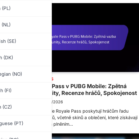
 (PL)
 (NL)
sh (SE)
h (DK)
gian (NO)
ODMĚNY ROYALE PASS
Odměny Royale Pass v PUBG Mobile: Zpětná
h (FI)
vazba od komunity, Recenze hráčů, Spokojenost
Leo Strider
10/03/2026
 (CZ)
ě
Odměny PUBG Mobile Royale Pass poskytují hráčům řadu
exkluzivních předmětů, včetně skinů a oblečení, které získávají
guese (PT)
postupem v úrovních plněním…