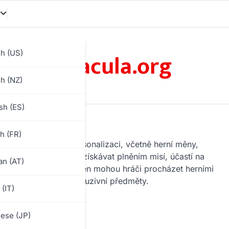
oracula.org
sh (US)
sh (NZ)
sh (ES)
h (FR)
ak hratelnost, tak personalizaci, včetně herní měny,
 mohou tyto odměny získávat plněním misí, účastí na
n (AT)
uplatnění těchto odměn mohou hráči procházet herními
ciálních akcí pro exkluzivní předměty.
 (IT)
ese (JP)