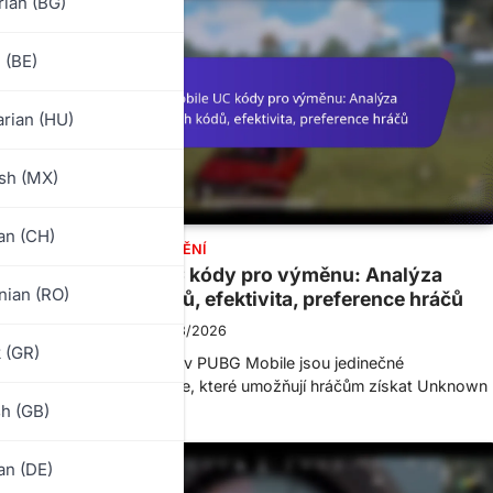
rian (BG)
 (BE)
rian (HU)
sh (MX)
n (CH)
UC KÓDY PRO UPLATNĚNÍ
PUBG Mobile UC kódy pro výměnu: Analýza
ian (RO)
populárních kódů, efektivita, preference hráčů
Leo Strider
06/03/2026
 (GR)
Kódy na výměnu UC v PUBG Mobile jsou jedinečné
alfanumerické řetězce, které umožňují hráčům získat Unknown
Cash (UC) ve hře,…
sh (GB)
n (DE)