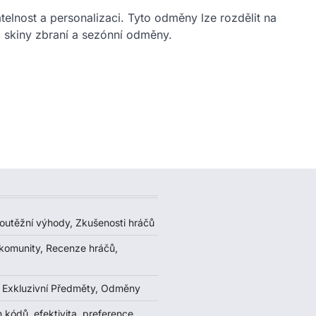
telnost a personalizaci. Tyto odměny lze rozdělit na
, skiny zbraní a sezónní odměny.
utěžní výhody, Zkušenosti hráčů
komunity, Recenze hráčů,
, Exkluzivní Předměty, Odměny
kódů, efektivita, preference