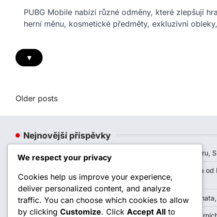
PUBG Mobile nabízí různé odměny, které zlepšují hra
herní měnu, kosmetické předměty, exkluzivní obleky
▾
Posts
Older posts
navigation
Nejnovější příspěvky
Odměny z Royale Pass v PUBG Mobile: Dopad na hru, So
We respect your privacy
Odměny Royale Pass v PUBG Mobile: Zpětná vazba od 
Cookies help us improve your experience,
Spokojenost
deliver personalized content, and analyze
PUBG Mobile Akce Přihlašovací Truhly: Sezónní Témata
traffic. You can choose which cookies to allow
by clicking
Customize
. Click
Accept All
to
PUBG Mobile UC kódy pro výměnu: Analýza populárních 