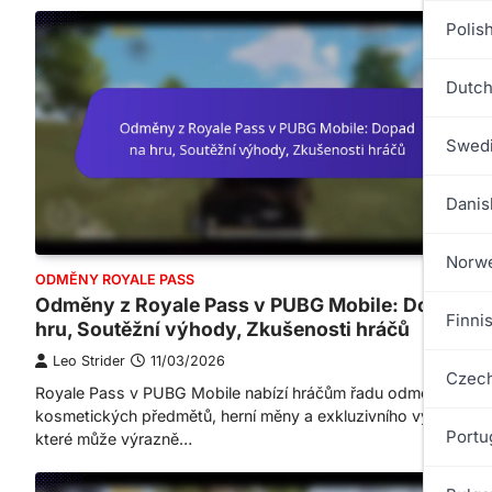
Polish
Dutch
Swedi
Danis
Norwe
ODMĚNY ROYALE PASS
Odměny z Royale Pass v PUBG Mobile: Dopad na
Finnis
hru, Soutěžní výhody, Zkušenosti hráčů
Leo Strider
11/03/2026
Czech
Royale Pass v PUBG Mobile nabízí hráčům řadu odměn, včetn
kosmetických předmětů, herní měny a exkluzivního vybavení,
Portu
které může výrazně…