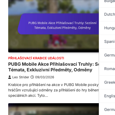
Bulga
Dutch
Hunga
Spani
Germa
PŘIHLAŠOVACÍ KRABICE UDÁLOSTI
PUBG Mobile Akce Přihlašovací Truhly: Sezónní
Roman
Témata, Exkluzivní Předměty, Odměny
Leo Strider
09/03/2026
Greek
Krabice pro přihlášení na akce v PUBG Mobile poskytují
hráčům vzrušující odměny za přihlášení do hry během
speciálních akcí. Tyto…
Engli
Germa