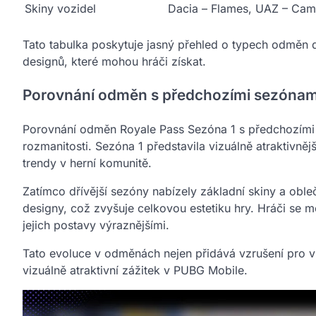
Skiny vozidel
Dacia – Flames, UAZ – Ca
Tato tabulka poskytuje jasný přehled o typech odměn d
designů, které mohou hráči získat.
Porovnání odměn s předchozími sezónam
Porovnání odměn Royale Pass Sezóna 1 s předchozími
rozmanitosti. Sezóna 1 představila vizuálně atraktivně
trendy v herní komunitě.
Zatímco dřívější sezóny nabízely základní skiny a oble
designy, což zvyšuje celkovou estetiku hry. Hráči se m
jejich postavy výraznějšími.
Tato evoluce v odměnách nejen přidává vzrušení pro vrac
vizuálně atraktivní zážitek v PUBG Mobile.