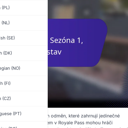
 (PL)
 (NL)
sh (SE)
h (DK)
gian (NO)
h (FI)
 (CZ)
guese (PT)
jící řadu exkluzivních odměn, které zahrnují jedinečné
okončením misí a postupem v Royale Pass mohou hráči