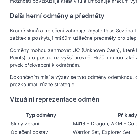
možností povzbuzuje kreativitu a umožňuje hráčům vy
Další herní odměny a předměty
Kromě skinů a oblečení zahrnuje Royale Pass Sezóna 1 
zážitek a poskytují hráčům užitečné předměty pro zlepš
Odměny mohou zahrnovat UC (Unknown Cash), které lze
Points) pro postup na vyšší úrovně. Hráči mohou také 
prvek překvapení k odměnám.
Dokončením misí a výzev se tyto odměny odemknou, což
prozkoumali různé strategie.
Vizuální reprezentace odměn
Typ odměny
Příklad
Skiny zbraní
M416 – Dragon, AKM – Gol
Oblečení postav
Warrior Set, Explorer Set