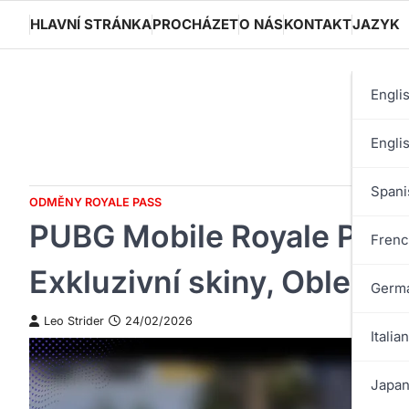
Skip
HLAVNÍ STRÁNKA
PROCHÁZET
O NÁS
KONTAKT
JAZYK
to
content
Engli
Engli
Spani
ODMĚNY ROYALE PASS
PUBG Mobile Royale Pass
Frenc
Exkluzivní skiny, Oblečen
Germa
Leo Strider
24/02/2026
Italian
Japan