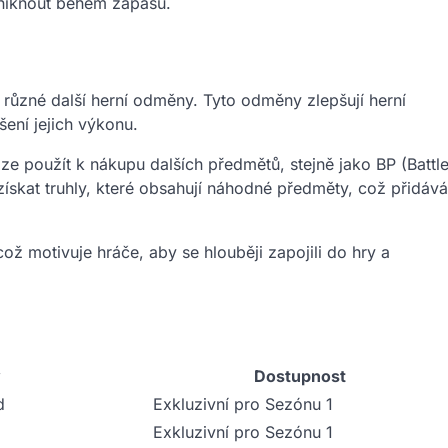
niknout během zápasů.
různé další herní odměny. Tyto odměny zlepšují herní
ení jejich výkonu.
 použít k nákupu dalších předmětů, stejně jako BP (Battl
získat truhly, které obsahují náhodné předměty, což přidává
 motivuje hráče, aby se hlouběji zapojili do hry a
y
Dostupnost
d
Exkluzivní pro Sezónu 1
Exkluzivní pro Sezónu 1