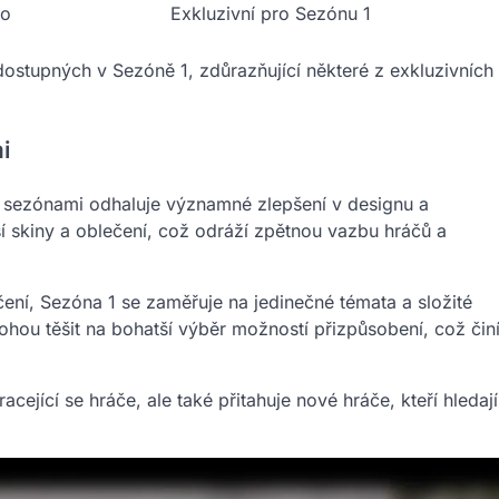
mo
Exkluzivní pro Sezónu 1
ostupných v Sezóně 1, zdůrazňující některé z exkluzivních
i
 sezónami odhaluje významné zlepšení v designu a
jší skiny a oblečení, což odráží zpětnou vazbu hráčů a
čení, Sezóna 1 se zaměřuje na jedinečné témata a složité
ohou těšit na bohatší výběr možností přizpůsobení, což čin
ející se hráče, ale také přitahuje nové hráče, kteří hledají