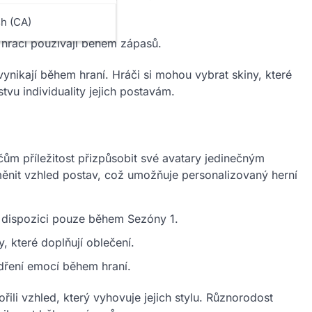
jako Dacia a UAZ.
sh (CA)
 hráči používají během zápasů.
ynikají během hraní. Hráči si mohou vybrat skiny, které
stvu individuality jejich postavám.
ům příležitost přizpůsobit své avatary jedinečným
ěnit vzhled postav, což umožňuje personalizovaný herní
 k dispozici pouze během Sezóny 1.
 které doplňují oblečení.
ádření emocí během hraní.
li vzhled, který vyhovuje jejich stylu. Různorodost