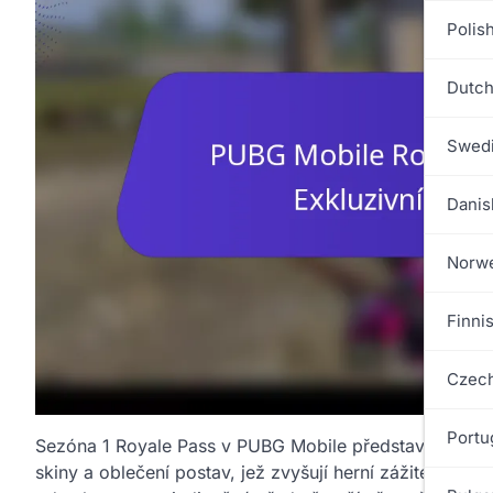
Polish
Dutch
Swedi
Danis
Norwe
Finnis
Czech
Portu
Sezóna 1 Royale Pass v PUBG Mobile představuje vzrušu
skiny a oblečení postav, jež zvyšují herní zážitek. D