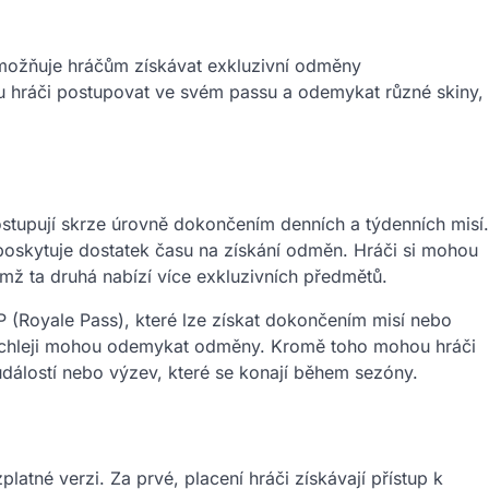
umožňuje hráčům získávat exkluzivní odměny
u hráči postupovat ve svém passu a odemykat různé skiny,
ostupují skrze úrovně dokončením denních a týdenních misí.
poskytuje dostatek času na získání odměn. Hráči si mohou
mž ta druhá nabízí více exkluzivních předmětů.
P (Royale Pass), které lze získat dokončením misí nebo
rychleji mohou odemykat odměny. Kromě toho mohou hráči
dálostí nebo výzev, které se konají během sezóny.
atné verzi. Za prvé, placení hráči získávají přístup k