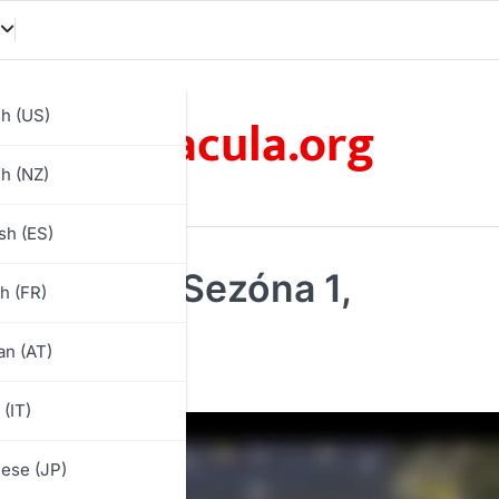
oracula.org
sh (US)
sh (NZ)
sh (ES)
 Odměny: Sezóna 1,
h (FR)
í postav
n (AT)
 (IT)
ese (JP)