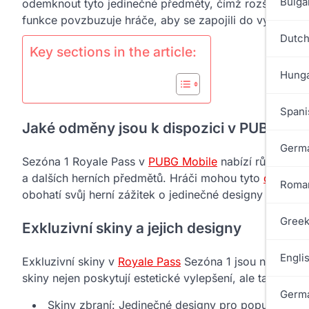
Bulga
odemknout tyto jedinečné předměty, čímž rozšíří své m
funkce povzbuzuje hráče, aby se zapojili do výzev a uži
Dutch
Key sections in the article:
Hunga
Spani
Jaké odměny jsou k dispozici v PUBG Mob
Germa
Sezóna 1 Royale Pass v
PUBG Mobile
nabízí různé exkl
a dalších herních předmětů. Hráči mohou tyto
odměny 
Roman
obohatí svůj herní zážitek o jedinečné designy a možno
Greek
Exkluzivní skiny a jejich designy
Engli
Exkluzivní skiny v
Royale Pass
Sezóna 1 jsou navrženy t
skiny nejen poskytují estetické vylepšení, ale také um
Germa
Skiny zbraní: Jedinečné designy pro populární p