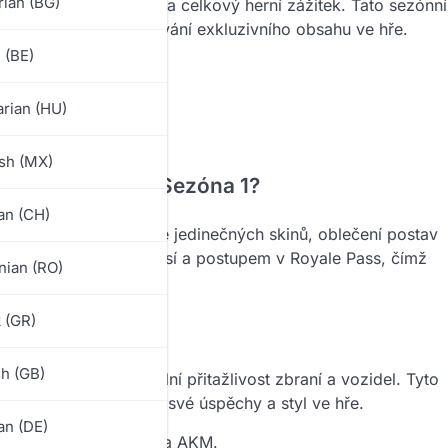
rian (BG)
ožnosti přizpůsobení a celkový herní zážitek. Tato sezónní
li si vzrušení z získávání exkluzivního obsahu ve hře.
 (BE)
rian (HU)
sh (MX)
ile Royale Pass Sezóna 1?
n (CH)
uzivní odměny, včetně jedinečných skinů, oblečení postav
z
ískat dokončením misí a postupem v Royale Pass, čímž
ian (RO)
sti přizpůsobení.
 (GR)
sh (GB)
ak, aby zvýšily vizuální přitažlivost zbraní a vozidel. Tyto
ožňují hráčům předvést své úspěchy a styl ve hře.
n (DE)
alné zbraně jako M416 a AKM.