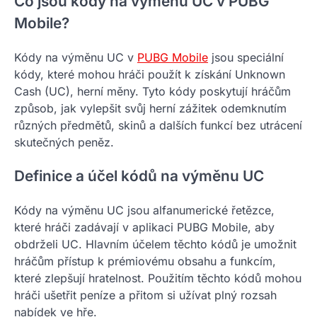
Co jsou kódy na výměnu UC v PUBG
Mobile?
Kódy na výměnu UC v
PUBG Mobile
jsou speciální
kódy, které mohou hráči použít k získání Unknown
Cash (UC), herní měny. Tyto kódy poskytují hráčům
způsob, jak vylepšit svůj herní zážitek odemknutím
různých předmětů, skinů a dalších funkcí bez utrácení
skutečných peněz.
Definice a účel kódů na výměnu UC
Kódy na výměnu UC jsou alfanumerické řetězce,
které hráči zadávají v aplikaci PUBG Mobile, aby
obdrželi UC. Hlavním účelem těchto kódů je umožnit
hráčům přístup k prémiovému obsahu a funkcím,
které zlepšují hratelnost. Použitím těchto kódů mohou
hráči ušetřit peníze a přitom si užívat plný rozsah
nabídek ve hře.