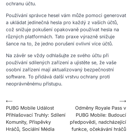
ochranu účtu.
Používání správce hesel vám může pomoci generovat
a ukládat jedinečná hesla pro každý z vašich účtů,
což snižuje pokušení opakovaně používat hesla na
různých platformách. Tato praxe výrazně snižuje
šance na to, že jedno porušení ovlivní více účtů.
Na závěr se vždy odhlašujte ze svého účtu při
používání sdílených zařízení a ujistěte se, že vaše
osobní zařízení mají aktualizovaný bezpečnostní
software. To přidává další vrstvu ochrany proti
neoprávněnému přístupu.
Post
⟵
⟶
PUBG Mobile Událost
Odměny Royale Pass v
navigation
Přihlašovací Truhly: Sdílení
PUBG Mobile: Budoucí
Komunity, Příspěvky
předpovědi, nadcházející
Hráčů, Sociální Média
funkce, očekávání hráčů