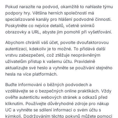
Pokud narazíte na podvod, okamžitě to nahlaste týmu
podpory hry. Většina herních společností má
specializované kanály pro hlášení podvodné činnosti.
Poskytněte co nejvíce detailů, včetně snímků
obrazovky a URL, abyste jim pomohli při vyšetřování.
Abychom chránili váš účet, povolte dvoufaktorovou
autentizaci, kdekoliv je to možné. To přidává další
vrstvu zabezpečení, což ztěžuje neoprávněným
uživatelům přístup k vašemu účtu. Pravidelně
aktualizujte své heslo a vyhněte se používání stejného
hesla na více platformách.
Buďte informováni o běžných podvodech a
vzdělávejte se o bezpečných online praktikách. Vždy
ověřte autenticitu webových stránek a odkazů před
kliknutím. Používejte důvěryhodné zdroje pro nákup
UC a vyhněte se sdílení informací o svém účtu s
kýmkoli. Dodržováním těchto pokynů můžete pomoci